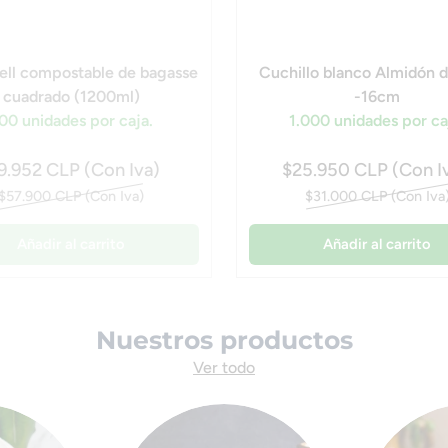
ll compostable de bagasse
Cuchillo blanco Almidón 
cuadrado (1200ml)
-16cm
00 unidades por caja.
1.000 unidades por ca
9.952 CLP (Con Iva)
$25.950 CLP (Con I
$57.900 CLP (Con Iva)
$31.000 CLP (Con Iva
Añadir al carrito
Añadir al carrito
Nuestros productos
Ver todo