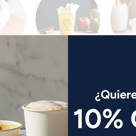
 de café
Vasos para frío
Bo