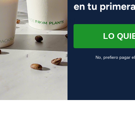
wich y
Sushi
S
miento
LO QUI
No, prefiero pagar el