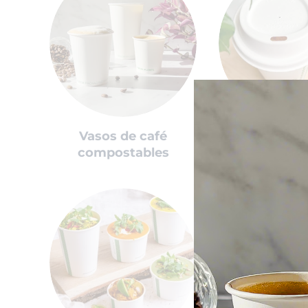
Vasos de café
Extras vasos
compostables