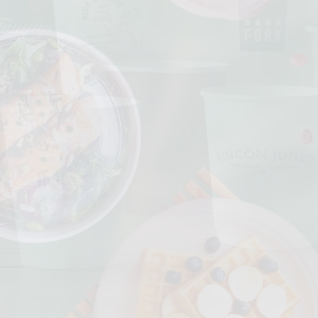
envases
compostables
rabajamos una amplia gama de más de 3
envases compostables de origen vegetal.
CONOCE NUESTRO CATÁLOGO!