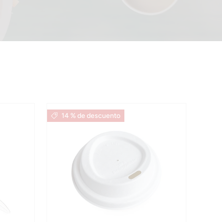
de diapositivas
14 % de descuento