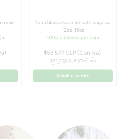
de maíz
Tapa blanca vaso de café bagasse
12oz-16oz
ja.
1.000 unidades por caja.
va)
$53.577 CLP (Con Iva)
)
$62.000 CLP (Con Iva)
Añadir al carrito