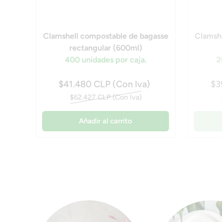
Clamshell compostable de bagasse
Clamshe
rectangular (600ml)
400 unidades por caja.
2
$41.480 CLP (Con Iva)
$3
$62.427 CLP (Con Iva)
Añadir al carrito