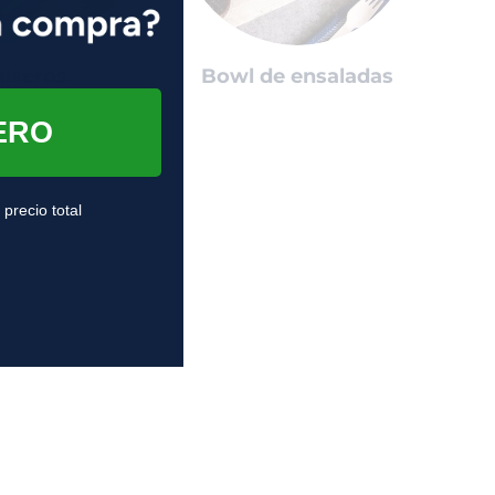
alseros
Bowl de ensaladas
ERO
 precio total