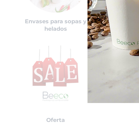
Envases para sopas y
Porta sand
helados
acompaña
Oferta