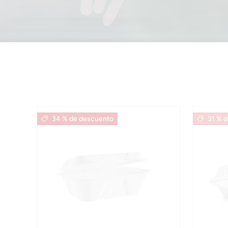
34 % de descuento
31 % 